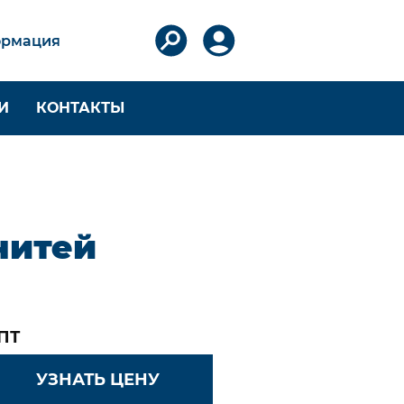
рмация
И
КОНТАКТЫ
ТКИ
ОБОРУДОВАНИЕ JBM И
RIUS
итей
Круглоплетельные
нитей
машины JBM
Плоскоплетельные
да
машины JBM
Наматывающие
ей
устройства JBM и RIUS
ПТ
Вспомогательное
оборудование JBM
УЗНАТЬ ЦЕНУ
Катушки и веретена JBM