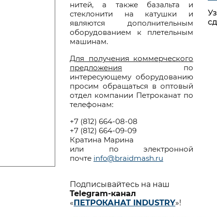
уры с эластичным
нитей, а также базальта и
СЕТЕПОЛОТНА, СЕ
рдечником
Уз
стеклонити на катушки и
ДЕЛИ
сд
являются дополнительным
уры в упаковке для
оборудованием к плетельным
ализации в розничных
Сетеполотна для
машинам.
тях
промышленного
Для получения коммерческого
луги по изготовлению
рыболовства
предложения
по
етеных изделий
Узловые дели и сет
интересующему оборудованию
пластины
просим обращаться в оптовый
отдел компании Петроканат по
Сети для накрыван
УРЫ SAILMASTER
телефонам:
мусоровозов и
Я КАТЕРОВ И ЯХТ
грузовиков
+7 (812) 664-08-08
+7 (812) 664-09-09
лы и шкоты
Кратина Марина
артовые канаты и
или по электронной
почте
info@braidmash.ru
уры
орные канаты и
уры
Подписывайтесь на наш
Telegram-канал
помогательные
«
ПЕТРОКАНАТ INDUSTRY
»!
уры