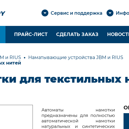
Сервис и поддержка
Инфо
ПРАЙС-ЛИСТ
СДЕЛАТЬ ЗАКАЗ
НОВОСТ
ЕТЕНЫЕ ШНУРЫ И
КАБЕЛЬНЫЕ ОПЛЕ
M и RIUS
Наматывающие устройства JBM и RIUS
ОСЫ
ых нитей
Оболочки из монон
уры из
Оболочки из
ки для текстильных 
липропилена
филаментных нитей
уры из полиамида
Оболочки из арами
уры из полиэфира
Оболочки из
металлических нит
уры из арамида
О
Оплетение жгутов,
уры из
Автоматы намотки
кабелей и проводов
предназначены для полностью
сокомодульного
автоматической намотки
лиэтилена
натуральных и синтетических