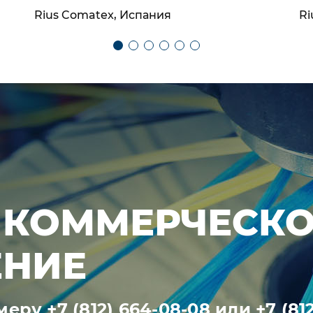
Rius Comatex, Испания
Ri
 КОММЕРЧЕСК
НИЕ
омеру
+7 (812) 664-08-08
или
+7 (81