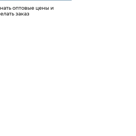
ТИ И
нать оптовые цены и
Шнуровязальные
елать заказ
машины RIUS
Лентоткацкие машины
RIUS
Сетевязальные машины
RIUS
ные
Сновальные машины
RIUS
ия
Оборудование для
медицинских изделий
RIUS
Оборудование для
декоративной отделки
RIUS
Машины Rius для
пленки
Плетельные машины б/у