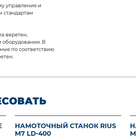
му управления и
м стандартам
а веретен,
 оборудовании. В
ные по соответствию
етен.
ЕСОВАТЬ
Е
НАМОТОЧНЫЙ СТАНОК RIUS
Н
M7 LD-400
M