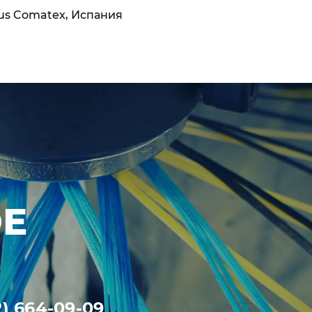
us Comatex, Испания
Rius Coma
ОЕ
2) 664-09-09