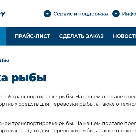
Сервис и поддержка
Инфо
ПРАЙС-ЛИСТ
СДЕЛАТЬ ЗАКАЗ
НОВОСТ
ЕТЕНЫЕ ШНУРЫ И
КАБЕЛЬНЫЕ ОПЛЕ
ыбы
ОСЫ
Оболочки из монон
ка рыбы
уры из
Оболочки из
липропилена
филаментных нитей
уры из полиамида
Оболочки из арами
пасной транспортировке рыбы. На нашем портале пр
уры из полиэфира
Оболочки из
ортных средств для перевозки рыбы, а также о техн
металлических нит
уры из арамида
Оплетение жгутов,
уры из
кабелей и проводов
сокомодульного
пасной транспортировке рыбы. На нашем портале пр
лиэтилена
ортных средств для перевозки рыбы, а также о техн