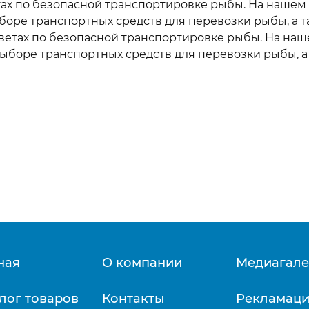
уры с эластичным
ветах по безопасной транспортировке рыбы. На наше
СЕТЕПОЛОТНА, СЕ
рдечником
боре транспортных средств для перевозки рыбы, а 
ДЕЛИ
 советах по безопасной транспортировке рыбы. На н
уры в упаковке для
ализации в розничных
выборе транспортных средств для перевозки рыбы, а
Сетеполотна для
тях
промышленного
луги по изготовлению
рыболовства
етеных изделий
Узловые дели и сет
пластины
Сети для накрыван
УРЫ SAILMASTER
мусоровозов и
Я КАТЕРОВ И ЯХТ
грузовиков
лы и шкоты
артовые канаты и
уры
орные канаты и
ная
уры
О компании
Медиагале
помогательные
уры
лог товаров
Контакты
Рекламац