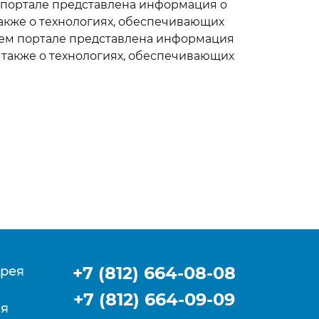
м портале представлена информация о
ТИ И
Шнуровязальные
также о технологиях, обеспечивающих
машины RIUS
ашем портале представлена информация
Лентоткацкие машины
 также о технологиях, обеспечивающих
RIUS
Сетевязальные машины
RIUS
ные
Сновальные машины
RIUS
ия
Оборудование для
медицинских изделий
RIUS
Оборудование для
декоративной отделки
RIUS
Машины Rius для
+7 (812) 664-08-08
рея
пленки
+7 (812) 664-09-09
Плетельные машины б/у
ия