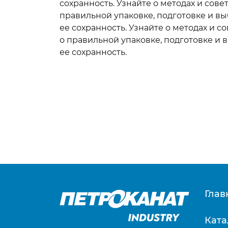
Шн
сохранность. Узнайте о методах и со
Канаты плетеные
се
правильной упаковке, подготовке и вы
Веревки крученые
ее сохранность. Узнайте о методах и
Шн
Услуги по изготовлению
ре
о правильной упаковке, подготовке и 
крученых изделий
се
ее сохранность.
Ус
пл
ЛЕНТЫ ТКАНЫЕ И
СТРОПЫ
ШН
Ленты тканые
ДЛ
Стропы текстильные
Фа
Ремни стяжные
Шв
шн
Як
Глав
шн
Вс
шн
Ката