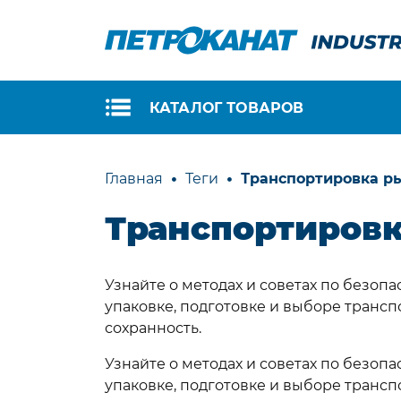
КАТАЛОГ ТОВАРОВ
ТЕХНИЧЕСКИЕ НИТКИ
ПЛ
Главная
Теги
Транспортировка р
ТР
Полиамидные нитки
Транспортиров
Шн
Полиэфирные нитки
по
Арамидные нитки
Шн
Услуги по кручению
Узнайте о методах и советах по безо
Шн
нитей
упаковке, подготовке и выборе трансп
Шн
сохранность.
Шн
КАНАТЫ И ВЕРЕВКИ
вы
Узнайте о методах и советах по безо
по
упаковке, подготовке и выборе трансп
Канаты крученые