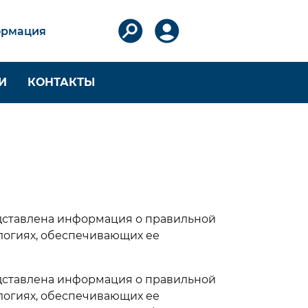
рмация
И
КОНТАКТЫ
ТКИ
ОБОРУДОВАНИЕ JBM И
RIUS
итей
Круглоплетельные
машины JBM
Плоскоплетельные
да
машины JBM
едставлена информация о правильной
ологиях, обеспечивающих ее
Наматывающие
ей
устройства JBM и RIUS
Вспомогательное
едставлена информация о правильной
оборудование JBM
ологиях, обеспечивающих ее
Катушки и веретена JBM